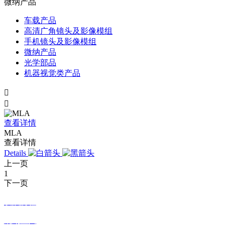
微纳产品
车载产品
高清广角镜头及影像模组
手机镜头及影像模组
微纳产品
光学部品
机器视觉类产品


查看详情
MLA
查看详情
Details
上一页
1
下一页
发展历程
规划蓝图