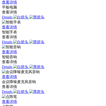
查看详情
平板电脑
查看详情
Details
查看详情
智能手表
查看详情
Details
查看详情
智能音响
查看详情
Details
查看详情
会议降噪麦克风音响
查看详情
Details
查看详情