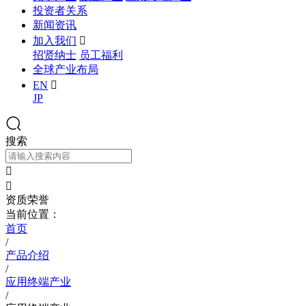
投资者关系
新闻资讯
加入我们

招贤纳士
员工福利
全球产业布局
EN

JP
搜索


资质荣誉
当前位置：
首页
/
产品介绍
/
应用终端产业
/