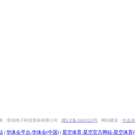
有：联创电子科技股份有限公司
赣ICP备16001829号
网站建设：
中企动
站
|
华体会平台-华体会(中国)
|
星空体育·星空官方网站-星空体育(