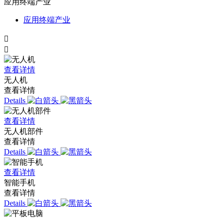
应用终端产业
应用终端产业


查看详情
无人机
查看详情
Details
查看详情
无人机部件
查看详情
Details
查看详情
智能手机
查看详情
Details